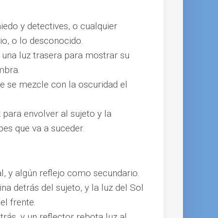
do y detectives, o cualquier
o, o lo desconocido.
y una luz trasera para mostrar su
ombra.
ue se mezcle con la oscuridad el
 para envolver al sujeto y la
bes que va a suceder.
al, y algún reflejo como secundario.
na detrás del sujeto, y la luz del Sol
el frente.
trás, y un reflector rebota luz al