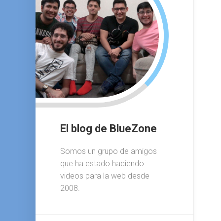
El blog de BlueZone
Somos un grupo de amigos
que ha estado haciendo
videos para la web desde
2008.