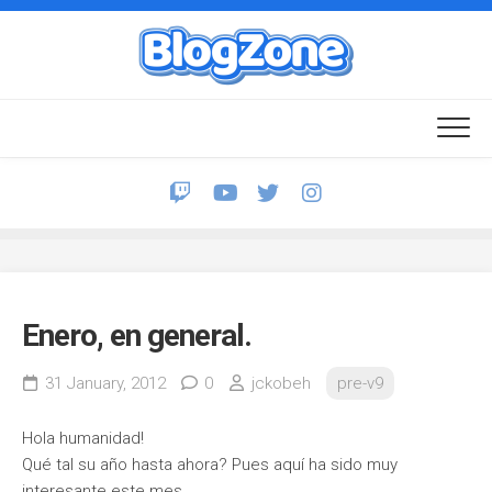
Skip
to
content
Enero, en general.
31 January, 2012
0
jckobeh
pre-v9
Hola humanidad!
Qué tal su año hasta ahora? Pues aquí ha sido muy
interesante este mes.