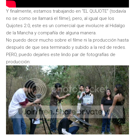
Y finalmente, estamos trabajando en “EL QUIJOTE” (todavía
no se como se llamará el filme), pero, al igual que los
Quijotes 2.0, este es un comercial que involucre al Hidalgo
de la Mancha y compañía de alguna manera.
No puedo decir mucho sobre el filme ni la producción hasta
después de que sea terminado y subido a la red de redes.
PERO, puedo dejarles este lindo par de fotografías de
producción: