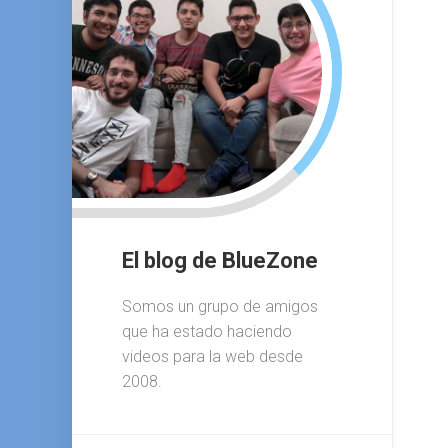
El blog de BlueZone
Somos un grupo de amigos
que ha estado haciendo
videos para la web desde
2008.